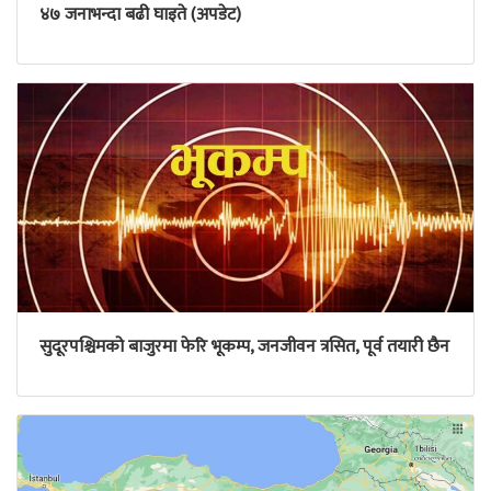
४७ जनाभन्दा बढी घाइते (अपडेट)
सुदूरपश्चिमको बाजुरमा फेरि भूकम्प, जनजीवन त्रसित, पूर्व तयारी छैन